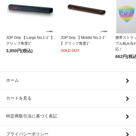
JOP Grip 【 Large No.1-1° 】
JOP Grip 【 Middle No.2-1°
携帯ストラッ
グリップ角度1°
】グリップ角度1°
ブル組み合
応！
3,850円(税込)
SOLD OUT
662円(税込
ホーム
カートを見る
特定商取引法に基づく表記
プライバシーポリシー