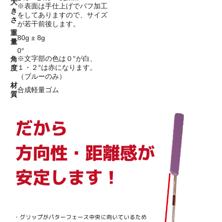
大
※表面は手仕上げでバフ加工
き
をしてありますので、サイズ
さ
が若干前後します。
重
80g ± 8g
量
0°
※文字部の色は０°が白、
角
１・２°は赤になります。
度
（ブルーのみ）
材
合成軽量ゴム
質