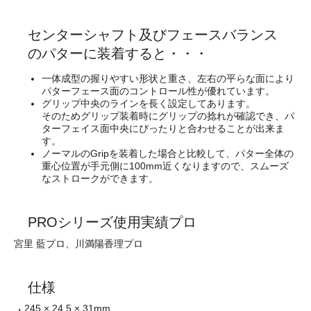
センターシャフト及びフェースバランス
のパターに装着すると・・・
一体成型の握りやすい形状と重さ、左右の平らな面により
パターフェース面のコントロール性が優れています。
グリップ中央のラインを長く設定してあります。
そのためグリップ装着時にグリップの捻れが確認でき、
パ
ターフェイス面中央にぴったりと合わせることが出来ま
す
。
ノーマルのGripを装着した場合と比較して、パター全体の
重心位置が手元側に100mm近くなりますので、
スムーズ
なストローク
ができます。
PROシリーズ使用実績プロ
宮里 藍プロ、川満陽香理プロ
仕様
245 × 24.5 × 31mm