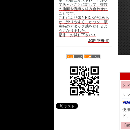
単一の曲面かストレート形状
であったことに対して、複数
の曲面や直線を組み合わせた
ことです。
これにより弦とPICKがなめら
かに滑りやすく、かつソロ演
奏時のアタック感をだせるよ
うになりました。
是非、お試し下さい！
JOP 平野 旬
ク
ク
使用
ド、
【銀