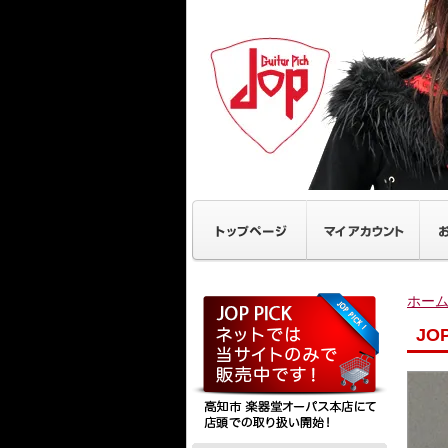
ホー
JO