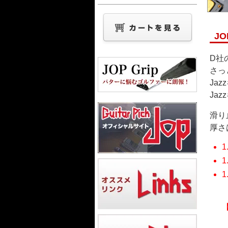
J
D社
さっ
Ja
Ja
滑り
厚さは