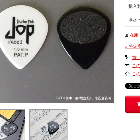
購入
厚さ
在庫
» 特定
買
こ
こ