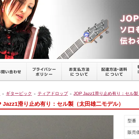
ム
ギターピック
ティアドロップ
JOP Jazz1滑り止め有り：セ
＞
＞
＞
P Jazz1滑り止め有り：セル製（太田雄二モデル）
型番
販売